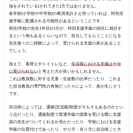
強をされている(されてきた)方ではありません。
各学校(小学校や中学校)の教員免許さえ持っていれば、特別支
援学級に配属される可能性があるということです。
初任(学校の先生1年目)の方が、特別支援学級の担任に就任す
るという例もあるくらいなので、担当してもらうことになる
先生個々のご経験によって、受けられる支援の差があること
でしょう。
加えて、着替えやトイトレなど、
生活面における支援は十分
に受けられない
と考えた方が良いかもしれません。
これは教員数に対する児童・生徒数の比率だったり、これま
た担当教員の専門性の有無だったりによって、差が生じそう
です。
自治体によっては、通級(交流級)制度がそもそもあるのかとい
う点だったり、通級制度で普通学級の授業を受ける際に支援
員の先生がついてくれるか否かだったり、学校における支援
学級の位置付けであったり、やり方・在り方に自治体ごと大