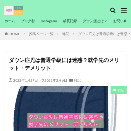
カテゴリー
ホーム
ブログ村
Instagram
成長記録
ダウン症とは？
お問い合わ
HOME
投稿ページ一覧
検索
雑記
ダウン症児は普通学級には迷惑？
ダウン症児は普通学級には迷惑？就学先のメリ
ット・デメリット
2022年1月27日
2022年2月6日
雑記
雑記