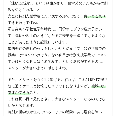
「通級(交流級)」という制度があり、健常児の子たちからの刺
激を受けられること。
完全に特別支援学級にだけ属する形ではなく、
良いとこ取り
できるわけですね。
私自身も小学校低学年時代に、同学年にダウン症の子がい
て、体育や図工のときだけたまに授業を一緒に受けるような
ことがあったように記憶しています。
知的発達の遅れの程度をしっかりと踏まえて、普通学級での
授業にはついていけそうにない科目は特別支援学級で、つい
ていけそうな科目は普通学級で、という選択ができるのは、
メリットが大きいように感じますね。
また、メリットをもう1つ挙げるとすれば、これは特別支援学
校に通うケースと比較したメリットになりますが、
地域のお
友達ができる
こと。
これは長い目で見たときに、大きなメリットになるのではな
いかと感じます。
特別支援学校が住んでいるエリアの近隣にある場合を除い