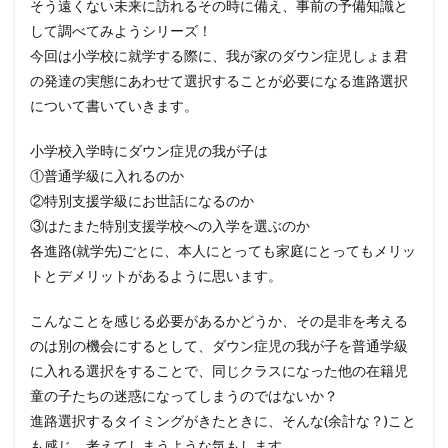
そう遠くない未来に訪れるその時に備え、事前の予備知識と
して調べてみようシリーズ！
今回は小学校に就学する際に、我が家のダウン症児しょま君
の発達の実態にあわせて選択することが必要になる進路選択
について書いていきます。
小学校入学時にダウン症児の我が子は
①普通学級に入れるのか
②特別支援学級にお世話になるのか
③はたまた特別支援学校への入学を選ぶのか
各進路(就学先)ごとに、本人にとっても家庭にとってもメリッ
トとデメリットがあるように思います。
こんなことを感じる必要があるかどうか、その是非を考える
のは別の機会にするとして、ダウン症児の我が子を普通学級
に入れる選択をすることで、同じクラスになった他の在籍児
童の子たちの迷惑になってしまうのではないか？
進路選択するタイミングがきたときに、そんな(余計な？)こと
も感じ、考えてしまうような気もします。